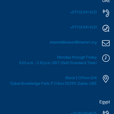
UAE
+971 58 841 4231
+971 58 841 4231
imamiddleeast@imanet.org
Monday through Friday
9:00 a.m. - 5:30 p.m. GST (Gulf Standard Time)
Block 3 Office G14
Dubai Knowledge Park, P.O.Box 502911, Dubai, UAE
Egypt
+20 111 129 4975