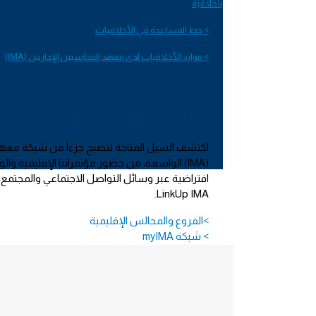
بأخلاقية
> خط المساعدة في الأخلاقيات
> موارد الأخلاقيات لدى معهد المحاسبين الإداريين (IMA)
إقامة الشبكات
اكتشف السبل المتاحة لتصبح جزءاً من شبكة معهد 
(IMA) الواسعة، من حضور مؤتمراتنا الإقليمية و
افتراضية عبر وسائل التواصل الاجتماعي والمجتمع 
LinkUp IMA.
الفروع والمجالس الإقليمية<
myIMA شبكة <
المؤتمرات والفعاليات<
جمعية ستوارت كاميرون مكلاود <