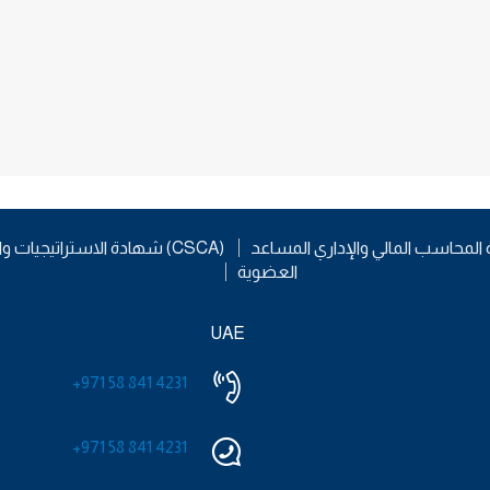
شهادة الاستراتيجيات والتحليل التنافسي (CSCA)
العضوية
UAE
+971 58 841 4231
+971 58 841 4231